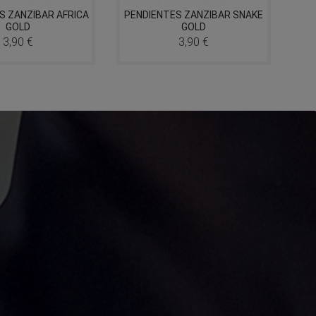
S ZANZIBAR AFRICA
PENDIENTES ZANZIBAR SNAKE
GOLD
GOLD
3,90 €
3,90 €
Precio
Precio