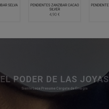
IBAR SELVA
PENDIENTES ZANZIBAR CACAO
PENDIENTE
SILVER
4,90 €
Precio
EL PODER DE LAS JOYAS
Siente Luce Presume Cárgate de Energía