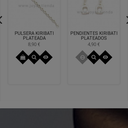
PULSERA KIRIBATI
PENDIENTES KIRIBATI
PLATEADA
PLATEADOS
8,90 €
4,90 €
Precio
Precio

