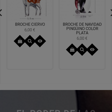
BROCHE CIERVO
BROCHE DE NAVIDAD
PINGÜINO COLOR
6,00 €
Precio
PLATA
6,00 €
Precio

