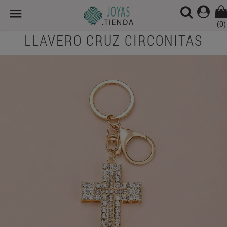

(0)
LLAVERO CRUZ CIRCONITAS