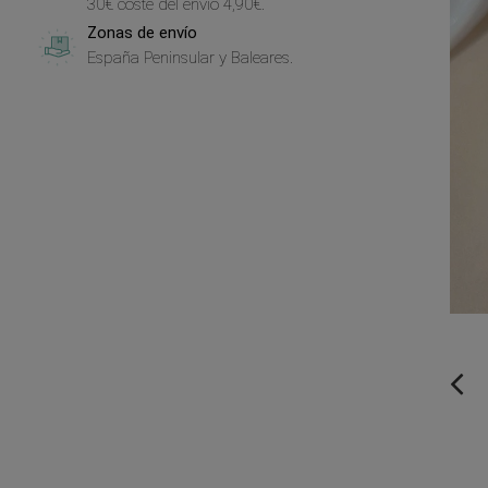
30€ coste del envío 4,90€.
Zonas de envío
España Peninsular y Baleares.