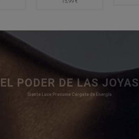
€
15,99 €
Precio
EL PODER DE LAS JOYAS
Siente Luce Presume Cárgate de Energía