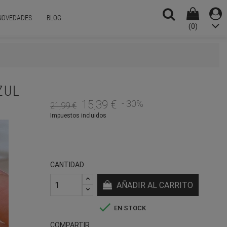
NOVEDADES
BLOG
(0)
ZUL
15,39 €
- 30%
21,99 €
Impuestos incluidos
CANTIDAD
AÑADIR AL CARRITO

EN STOCK
COMPARTIR