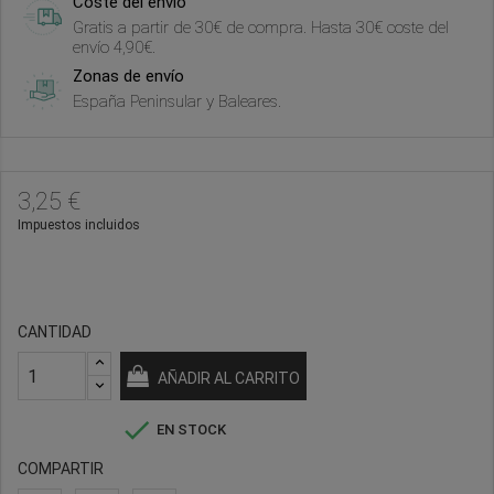
Coste del envío
Gratis a partir de 30€ de compra. Hasta 30€ coste del
envío 4,90€.
Zonas de envío
España Peninsular y Baleares.
3,25 €
Impuestos incluidos
CANTIDAD
AÑADIR AL CARRITO

EN STOCK
COMPARTIR