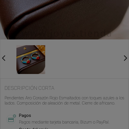
DESCRIPCIÓN CORTA
Pendientes Aro Corazón Rojo Esmaltados con toques azules a los
lados. Composición de aleación de metal. Cierre de africano.
Pagos
Pagos mediante tarjeta bancaria, Bizum o PayPal.