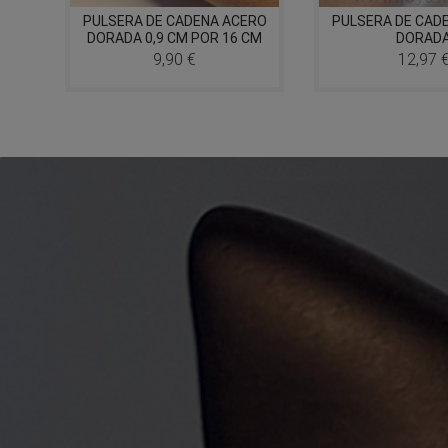
PULSERA DE CADENA ACERO
PULSERA DE CAD
DORADA 0,9 CM POR 16 CM
DORAD
9,90 €
12,97 
Precio
Precio