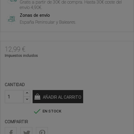
Gratis a partir de 30€ de compra. Hasta 30€ coste del
envío 4,90€.
Zonas de envío
España Peninsular y Baleares.
12,99 €
Impuestos incluidos
CANTIDAD
AÑADIR AL CARRITO

EN STOCK
COMPARTIR